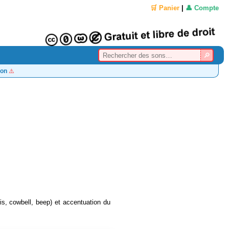
🛒 Panier
|
👤 Compte
on
⚠️
ois, cowbell, beep) et accentuation du