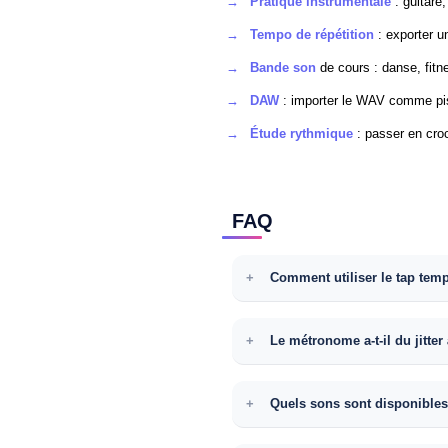
Pratique instrumentale
: guitare,
Tempo de répétition
: exporter u
Bande son
de cours : danse, fitn
DAW
: importer le WAV comme pist
Étude rythmique
: passer en croc
FAQ
Comment utiliser le tap tem
Le métronome a-t-il du jitter
Quels sons sont disponibles