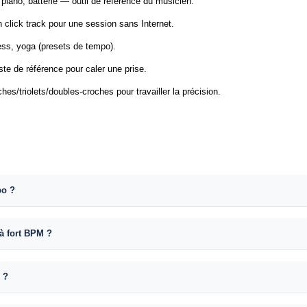
 piano, batterie — outil de référence du musicien.
n click track pour une session sans Internet.
ess, yoga (presets de tempo).
e de référence pour caler une prise.
hes/triolets/doubles-croches pour travailler la précision.
po ?
 à fort BPM ?
 ?