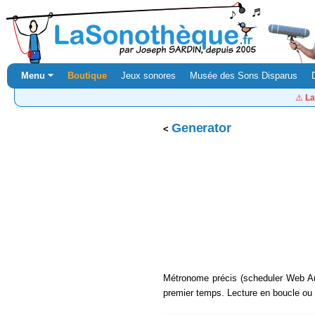
Menu ⏷
Boutique
Jeux sonores
Musée des Sons Disparus
⚠️
La
Generator
Métronome précis (scheduler Web Au
premier temps. Lecture en boucle ou 