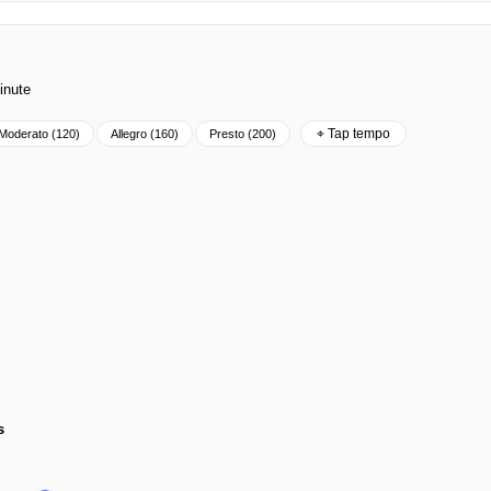
inute
⌖ Tap tempo
Moderato (120)
Allegro (160)
Presto (200)
s