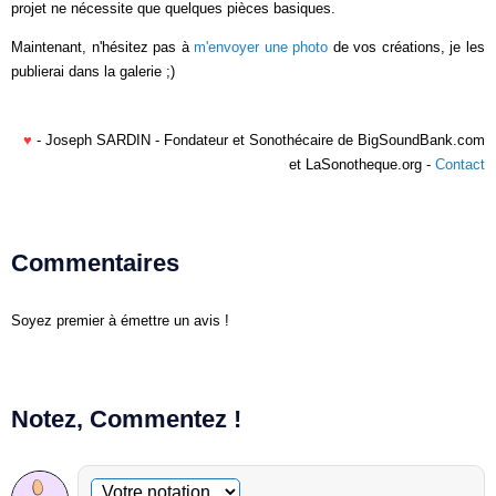
projet ne nécessite que quelques pièces basiques.
Maintenant, n'hésitez pas à
m'envoyer une photo
de vos créations, je les
publierai dans la galerie ;)
♥
- Joseph SARDIN - Fondateur et Sonothécaire de BigSoundBank.com
et LaSonotheque.org -
Contact
Commentaires
Soyez premier à émettre un avis !
Notez, Commentez !
Commentaire facultatif
Votre notation