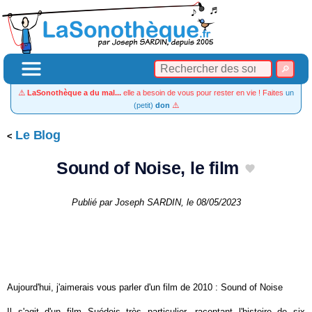
⚠️
LaSonothèque a du mal...
elle a besoin de vous pour rester en vie ! Faites
un
(petit)
don
⚠️
Le Blog
Sound of Noise, le film
Publié par
Joseph SARDIN
, le
08/05/2023
Aujourd'hui, j'aimerais vous parler d'un film de 2010 : Sound of Noise
Il s'agit d'un film Suédois très particulier, racontant l'histoire de six