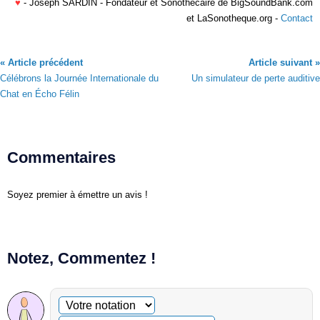
♥
- Joseph SARDIN - Fondateur et Sonothécaire de BigSoundBank.com
et LaSonotheque.org -
Contact
« Article précédent
Article suivant »
Célébrons la Journée Internationale du
Un simulateur de perte auditive
Chat en Écho Félin
Commentaires
Soyez premier à émettre un avis !
Notez, Commentez !
Commentaire facultatif
Votre notation