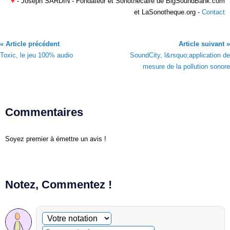
♥
- Joseph SARDIN - Fondateur et Sonothécaire de BigSoundBank.com
et LaSonotheque.org -
Contact
« Article précédent
Article suivant »
Toxic, le jeu 100% audio
SoundCity, l&rsquo;application de
mesure de la pollution sonore
Commentaires
Soyez premier à émettre un avis !
Notez, Commentez !
Commentaire facultatif
Votre notation