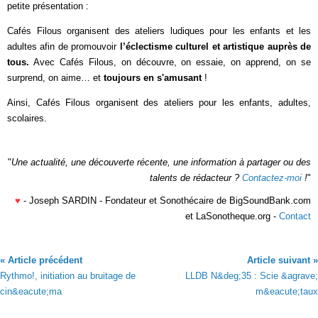
petite présentation :
Cafés Filous organisent des ateliers ludiques pour les enfants et les
adultes afin de promouvoir
l’éclectisme culturel et artistique auprès de
tous.
Avec Cafés Filous, on découvre, on essaie, on apprend, on se
surprend, on aime… et
toujours en s'amusant
!
Ainsi, Cafés Filous organisent des ateliers pour les enfants, adultes,
scolaires.
"
Une actualité, une découverte récente, une information à partager ou des
talents de rédacteur ?
Contactez-moi
!
"
♥
- Joseph SARDIN - Fondateur et Sonothécaire de BigSoundBank.com
et LaSonotheque.org -
Contact
« Article précédent
Article suivant »
Rythmo!, initiation au bruitage de
LLDB N&deg;35 : Scie &agrave;
cin&eacute;ma
m&eacute;taux