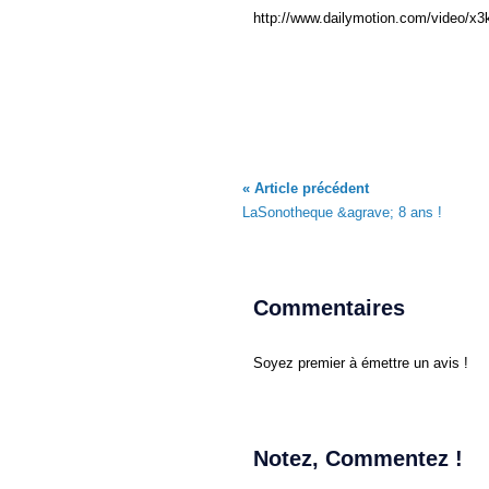
http://www.dailymotion.com/video/x3k
« Article précédent
LaSonotheque &agrave; 8 ans !
Commentaires
Soyez premier à émettre un avis !
Notez, Commentez !