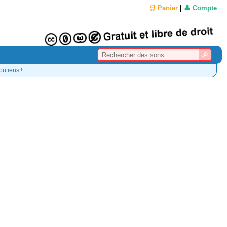
🛒 Panier
|
👤 Compte
outiens !