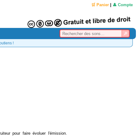
🛒 Panier
|
👤 Compte
outiens !
teur pour faire évoluer l'émission.