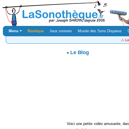
Menu ⏷
Boutique
Jeux sonores
Musée des Sons Disparus
⚠️
La
Le Blog
Voici une petite vidéo amusante, dan