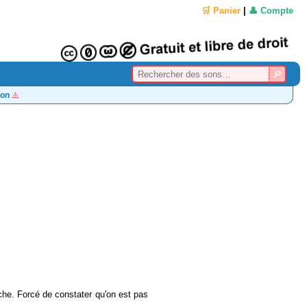
🛒 Panier
|
👤 Compte
on
⚠️
che. Forcé de constater qu'on est pas