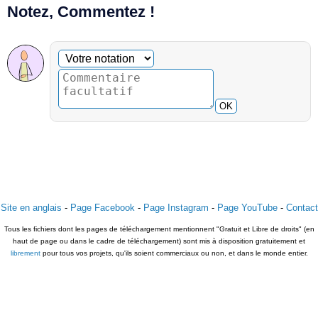
Notez, Commentez !
Commentaire facultatif
Votre notation
OK
Site en anglais
-
Page Facebook
-
Page Instagram
-
Page YouTube
-
Contact
Tous les fichiers dont les pages de téléchargement mentionnent "Gratuit et Libre de droits" (en
haut de page ou dans le cadre de téléchargement) sont mis à disposition gratuitement et
librement
pour tous vos projets, qu'ils soient commerciaux ou non, et dans le monde entier.