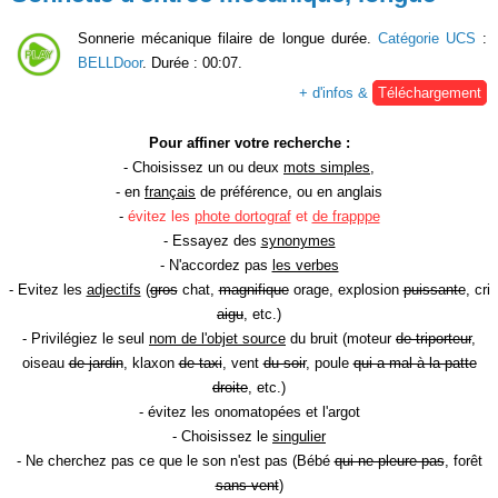
Sonnerie mécanique filaire de longue durée.
Catégorie UCS
:
BELLDoor
. Durée : 00:07.
+ d'infos &
Téléchargement
Pour affiner votre recherche :
- Choisissez un ou deux
mots simples
,
- en
français
de préférence, ou en anglais
-
évitez les
phote dortograf
et
de frapppe
- Essayez des
synonymes
- N'accordez pas
les verbes
- Evitez les
adjectifs
(
gros
chat,
magnifique
orage, explosion
puissante
, cri
aigu
, etc.)
- Privilégiez le seul
nom de l'objet source
du bruit (moteur
de triporteur
,
oiseau
de jardin
, klaxon
de taxi
, vent
du soir
, poule
qui a mal à la patte
droite
, etc.)
- évitez les onomatopées et l'argot
- Choisissez le
singulier
- Ne cherchez pas ce que le son n'est pas (Bébé
qui ne pleure pas
, forêt
sans vent
)