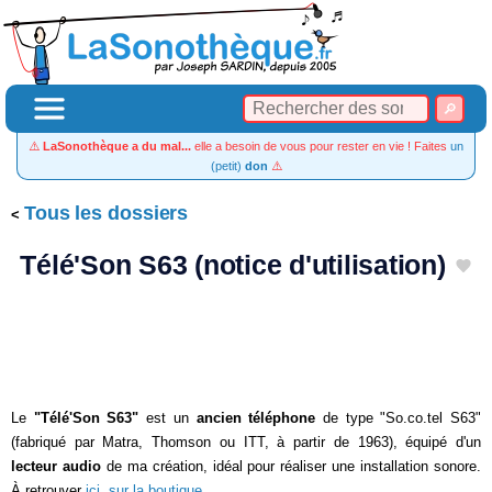
⚠️
LaSonothèque a du mal...
elle a besoin de vous pour rester en vie ! Faites
un
(petit)
don
⚠️
Tous les dossiers
Télé'Son S63 (notice d'utilisation)
Le
"Télé'Son S63"
est un
ancien téléphone
de type "So.co.tel S63"
(fabriqué par Matra, Thomson ou ITT, à partir de 1963), équipé d'un
lecteur audio
de ma création, idéal pour réaliser une installation sonore.
À retrouver
ici, sur la boutique
.