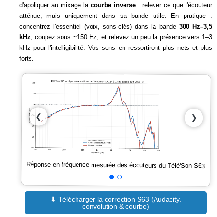
d'appliquer au mixage la
courbe inverse
: relever ce que l'écouteur
atténue, mais uniquement dans sa bande utile. En pratique :
concentrez l'essentiel (voix, sons-clés) dans la bande
300 Hz–3,5
kHz
, coupez sous ~150 Hz, et relevez un peu la présence vers 1–3
kHz pour l'intelligibilité. Vos sons en ressortiront plus nets et plus
forts.
❮
❯
Réponse en fréquence mesurée des écouteurs du Télé'Son S63
⬇ Télécharger la correction S63 (Audacity,
convolution & courbe)