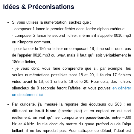
Idées & Préconisations
Si vous utilisez la numérotation, sachez que :
- composer 1 lance le premier fichier dans l'ordre alphanumérique,
- composer 2 lance le second fichier, même s'il s'appelle 0010.mp3
ou n'importe comment,
- pour lancer le 18ème fichier en composant 18, il ne suffit donc pas
de l'appeler 0018.mp3 ou .wav, mais il faut qu'il soit véritablement le
18ème fichier,
- je veux donc vous faire comprendre que si, par exemple, les
seules numérotations possibles sont 18 et 20, il faudra 17 fichiers
vides avant le 18, et 1 entre le 18 et le 20. Pour cela, des fichiers
silencieux de 0 seconde feront l'affaire, et vous pouvez
en générer
un directement ici
.
Par curiosité, j'ai mesuré la réponse des écouteurs du S63 : en
diffusant un
bruit blanc
(spectre plat) et en captant ce qui sort
réellement, on voit qu'il se comporte en
passe-bande
, entre ~300
Hz et 4 kHz. Inutile donc d'y mettre du grave profond ou de l'aigu
brillant, il ne les reproduit pas. Pour rattraper ce défaut, l'idéal est