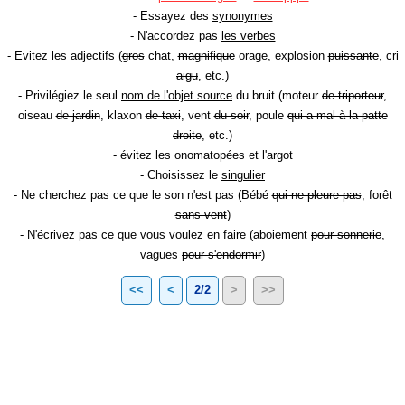
- Essayez des
synonymes
- N'accordez pas
les verbes
- Evitez les
adjectifs
(
gros
chat,
magnifique
orage, explosion
puissante
, cri
aigu
, etc.)
- Privilégiez le seul
nom de l'objet source
du bruit (moteur
de triporteur
,
oiseau
de jardin
, klaxon
de taxi
, vent
du soir
, poule
qui a mal à la patte
droite
, etc.)
- évitez les onomatopées et l'argot
- Choisissez le
singulier
- Ne cherchez pas ce que le son n'est pas (Bébé
qui ne pleure pas
, forêt
sans vent
)
- N'écrivez pas ce que vous voulez en faire (aboiement
pour sonnerie
,
vagues
pour s'endormir
)
<<
<
2/2
>
>>