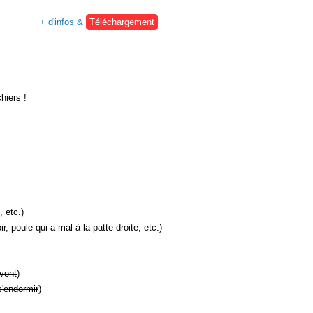
+ d'infos &
Téléchargement
hiers !
, etc.)
ir
, poule
qui a mal à la patte droite
, etc.)
vent
)
s'endormir
)