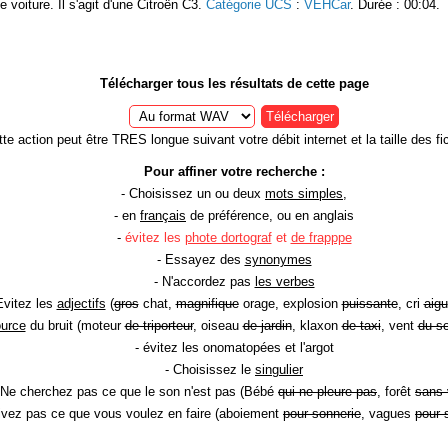
e voiture. Il s'agit d'une Citroën C3.
Catégorie UCS
:
VEHCar
. Durée : 00:04.
Télécharger tous les résultats de cette page
Télécharger
te action peut être TRES longue suivant votre débit internet et la taille des fic
Pour affiner votre recherche :
- Choisissez un ou deux
mots simples
,
- en
français
de préférence, ou en anglais
-
évitez les
phote dortograf
et
de frapppe
- Essayez des
synonymes
- N'accordez pas
les verbes
Evitez les
adjectifs
(
gros
chat,
magnifique
orage, explosion
puissante
, cri
aigu
ource
du bruit (moteur
de triporteur
, oiseau
de jardin
, klaxon
de taxi
, vent
du so
- évitez les onomatopées et l'argot
- Choisissez le
singulier
 Ne cherchez pas ce que le son n'est pas (Bébé
qui ne pleure pas
, forêt
sans 
rivez pas ce que vous voulez en faire (aboiement
pour sonnerie
, vagues
pour 