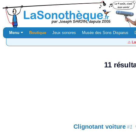
Menu ⏷
Boutique
Jeux sonores
Musée des Sons Disparus
⚠️
La
11 résult
Clignotant voiture
#1