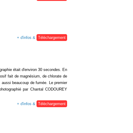
+ d'infos &
Téléchargement
graphie était d'environ 30 secondes. En
losif fait de magnésium, de chlorate de
is aussi beaucoup de fumée. Le premier
), photographié par Chantal CODOUREY
+ d'infos &
Téléchargement