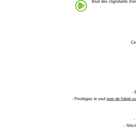
Bruit des clignotants d'un
Cet
- 
- Privilégiez le seul
nom de l'objet s
-
- N'éc