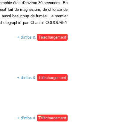
graphie était d'environ 30 secondes. En
losif fait de magnésium, de chlorate de
is aussi beaucoup de fumée. Le premier
), photographié par Chantal CODOUREY
+ d'infos &
Téléchargement
+ d'infos &
Téléchargement
+ d'infos &
Téléchargement