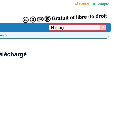
🛒 Panier
|
👤 Compte
on
⚠️
téléchargé