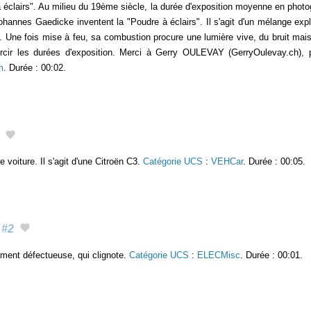
à éclairs". Au milieu du 19ème siècle, la durée d'exposition moyenne en photo
ohannes Gaedicke inventent la "Poudre à éclairs". Il s'agit d'un mélange exp
. Une fois mise à feu, sa combustion procure une lumière vive, du bruit ma
ourcir les durées d'exposition. Merci à Gerry OULEVAY (GerryOulevay.ch
m
. Durée : 00:02.
e voiture. Il s'agit d'une Citroën C3.
Catégorie UCS
:
VEHCar
. Durée : 00:05.
#2
ament défectueuse, qui clignote.
Catégorie UCS
:
ELECMisc
. Durée : 00:01.