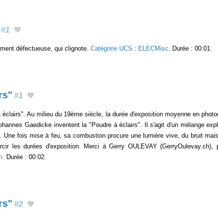
#1
ament défectueuse, qui clignote.
Catégorie UCS
:
ELECMisc
. Durée : 00:01.
rs"
#1
à éclairs". Au milieu du 19ème siècle, la durée d'exposition moyenne en photo
ohannes Gaedicke inventent la "Poudre à éclairs". Il s'agit d'un mélange exp
. Une fois mise à feu, sa combustion procure une lumière vive, du bruit ma
ourcir les durées d'exposition. Merci à Gerry OULEVAY (GerryOulevay.ch
m
. Durée : 00:02.
rs"
#2