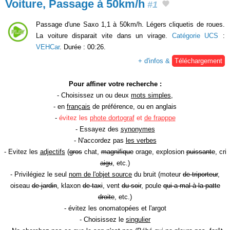
Voiture, Passage à 50km/h
#1
Passage d'une Saxo 1,1 à 50km/h. Légers cliquetis de roues.
La voiture disparait vite dans un virage.
Catégorie UCS
:
VEHCar
. Durée : 00:26.
+ d'infos &
Téléchargement
Pour affiner votre recherche :
- Choisissez un ou deux
mots simples
,
- en
français
de préférence, ou en anglais
-
évitez les
phote dortograf
et
de frapppe
- Essayez des
synonymes
- N'accordez pas
les verbes
- Evitez les
adjectifs
(
gros
chat,
magnifique
orage, explosion
puissante
, cri
aigu
, etc.)
- Privilégiez le seul
nom de l'objet source
du bruit (moteur
de triporteur
,
oiseau
de jardin
, klaxon
de taxi
, vent
du soir
, poule
qui a mal à la patte
droite
, etc.)
- évitez les onomatopées et l'argot
- Choisissez le
singulier