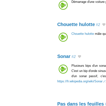
Démarrage d'une voiture p
Chouette hulotte
#2
Chouette hulotte
mâle qui
Sonar
#2
Plusieurs bips d'un sona
C'est un bip d'onde sinus
d'un sonar passif, c'e
https://fr.wikipedia.org/wiki/Sonar
Pas dans les feuilles