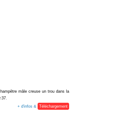
n champêtre mâle creuse un trou dans la
0:37.
+ d'infos &
Téléchargement