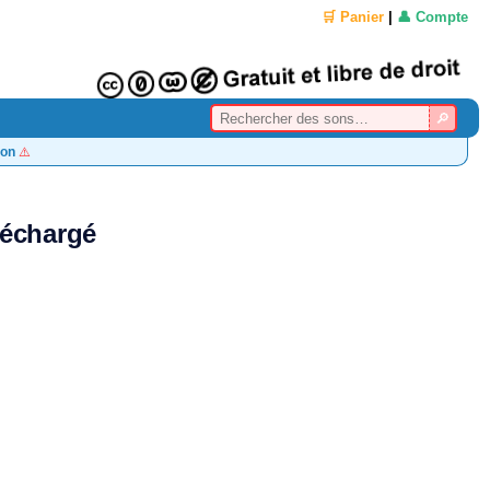
🛒 Panier
|
👤 Compte
on
⚠️
léchargé