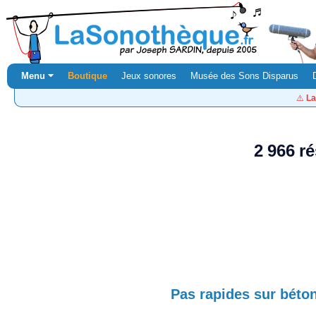
Menu ⏷
Boutique
Jeux sonores
Musée des Sons Disparus
⚠️
La
2 966 r
Pas rapides sur béto