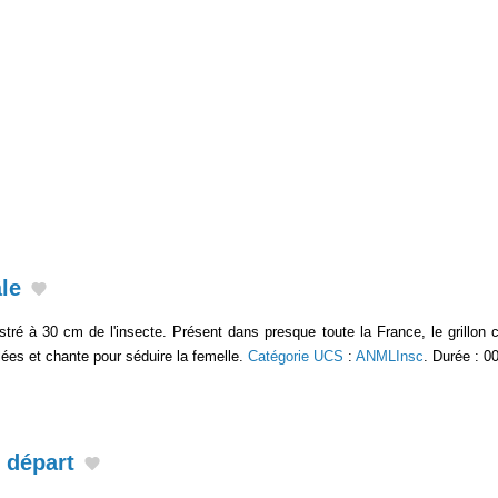
le
gistré à 30 cm de l'insecte. Présent dans presque toute la France, le grillo
llées et chante pour séduire la femelle.
Catégorie UCS
:
ANMLInsc
. Durée : 0
 départ