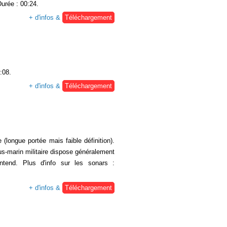
Durée : 00:24.
+ d'infos &
Téléchargement
:08.
+ d'infos &
Téléchargement
(longue portée mais faible définition).
us-marin militaire dispose généralement
ntend. Plus d'info sur les sonars :
+ d'infos &
Téléchargement