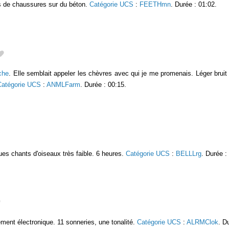
 de chaussures sur du béton.
Catégorie UCS
:
FEETHmn
. Durée : 01:02.
che
. Elle semblait appeler les chèvres avec qui je me promenais. Léger brui
Catégorie UCS
:
ANMLFarm
. Durée : 00:15.
ues chants d'oiseaux très faible. 6 heures.
Catégorie UCS
:
BELLLrg
. Durée :
ement électronique. 11 sonneries, une tonalité.
Catégorie UCS
:
ALRMClok
. D