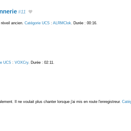
nnerie
#11
réveil ancien.
Catégorie UCS
:
ALRMClok
. Durée : 00:16.
ie UCS
:
VOXCry
. Durée : 02:11.
ement. Il ne voulait plus chanter lorsque j'ai mis en route l'enregistreur.
Caté