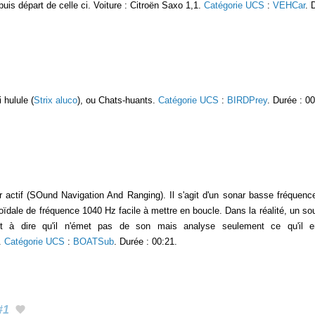
uis départ de celle ci. Voiture : Citroën Saxo 1,1.
Catégorie UCS
:
VEHCar
. 
 hulule (
Strix aluco
), ou Chats-huants.
Catégorie UCS
:
BIRDPrey
. Durée : 00
r actif (SOund Navigation And Ranging). Il s'agit d'un sonar basse fréquence 
oïdale de fréquence 1040 Hz facile à mettre en boucle. Dans la réalité, un so
st à dire qu'il n'émet pas de son mais analyse seulement ce qu'il e
.
Catégorie UCS
:
BOATSub
. Durée : 00:21.
#1