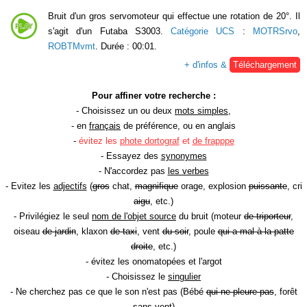
Bruit d'un gros servomoteur qui effectue une rotation de 20°. Il
s'agit d'un Futaba S3003.
Catégorie UCS
:
MOTRSrvo
,
ROBTMvmt
. Durée : 00:01.
+ d'infos &
Téléchargement
Pour affiner votre recherche :
- Choisissez un ou deux
mots simples
,
- en
français
de préférence, ou en anglais
-
évitez les
phote dortograf
et
de frapppe
- Essayez des
synonymes
- N'accordez pas
les verbes
- Evitez les
adjectifs
(
gros
chat,
magnifique
orage, explosion
puissante
, cri
aigu
, etc.)
- Privilégiez le seul
nom de l'objet source
du bruit (moteur
de triporteur
,
oiseau
de jardin
, klaxon
de taxi
, vent
du soir
, poule
qui a mal à la patte
droite
, etc.)
- évitez les onomatopées et l'argot
- Choisissez le
singulier
- Ne cherchez pas ce que le son n'est pas (Bébé
qui ne pleure pas
, forêt
sans vent
)