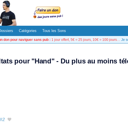
Dossiers
Catégories
Tous les Sons
un don pour naviguer sans pub :
1 jour offert, 5€ = 25 jours, 10€ = 100 jours…
Je s
ltats pour "Hand" - Du plus au moins té
#2