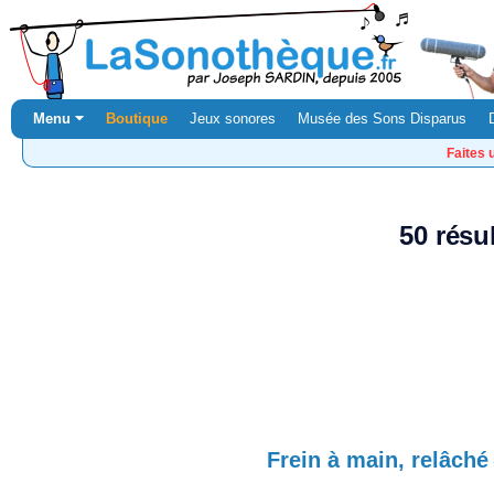
Menu ⏷
Boutique
Jeux sonores
Musée des Sons Disparus
Faites 
50 résu
Frein à main, relâché