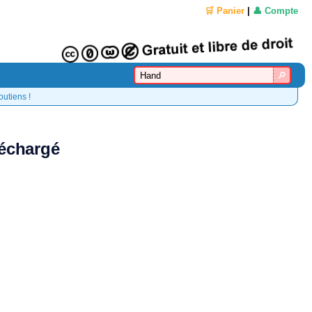
🛒 Panier
|
👤 Compte
outiens !
léchargé