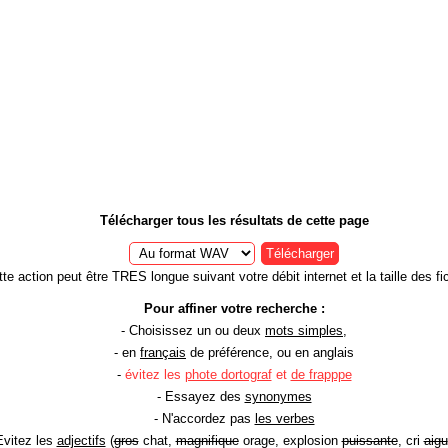
Télécharger tous les résultats de cette page
Télécharger
te action peut être TRES longue suivant votre débit internet et la taille des fic
Pour affiner votre recherche :
- Choisissez un ou deux
mots simples
,
- en
français
de préférence, ou en anglais
-
évitez les
phote dortograf
et
de frapppe
- Essayez des
synonymes
- N'accordez pas
les verbes
Evitez les
adjectifs
(
gros
chat,
magnifique
orage, explosion
puissante
, cri
aigu