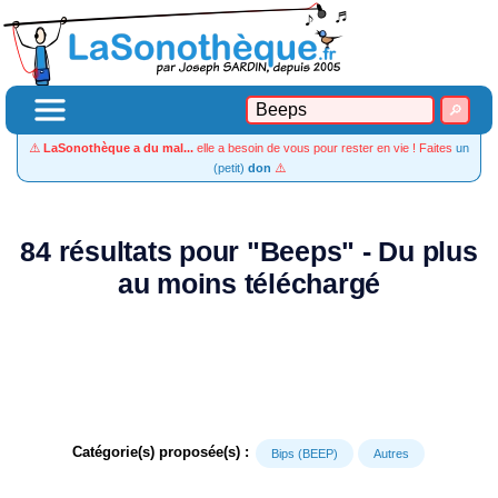
⚠️
LaSonothèque a du mal...
elle a besoin de vous pour rester en vie ! Faites
un
(petit)
don
⚠️
84 résultats pour "Beeps" - Du plus
au moins téléchargé
Catégorie(s) proposée(s) :
Bips (BEEP)
Autres