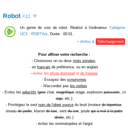
Robot
#11
Un genre de voix de robot. Réalisé à l'ordinateur.
Catégorie
UCS
:
ROBTVox
. Durée : 00:01.
+ d'infos &
Téléchargement
Pour affiner votre recherche :
- Choisissez un ou deux
mots simples
,
- en
français
de préférence, ou en anglais
-
évitez les
phote dortograf
et
de frapppe
- Essayez des
synonymes
- N'accordez pas
les verbes
- Evitez les
adjectifs
(
gros
chat,
magnifique
orage, explosion
puissante
, cri
aigu
, etc.)
- Privilégiez le seul
nom de l'objet source
du bruit (moteur
de triporteur
,
oiseau
de jardin
, klaxon
de taxi
, vent
du soir
, poule
qui a mal à la patte
droite
, etc.)
- évitez les onomatopées et l'argot